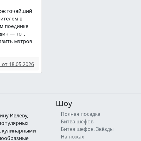
 жесточайший
дителем в
м поединке
дин — тот,
азить мэтров
от 18.05.2026
Шоу
Полная посадка
ину Ивлеву,
Битва шефов
 популярных
Битва шефов. Звёзды
их кулинарными
На ножах
знообразные