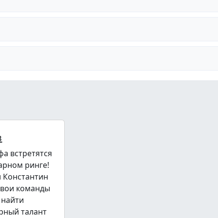
в
фа встретятся
арном ринге!
и Константин
свои команды
 найти
рный талант