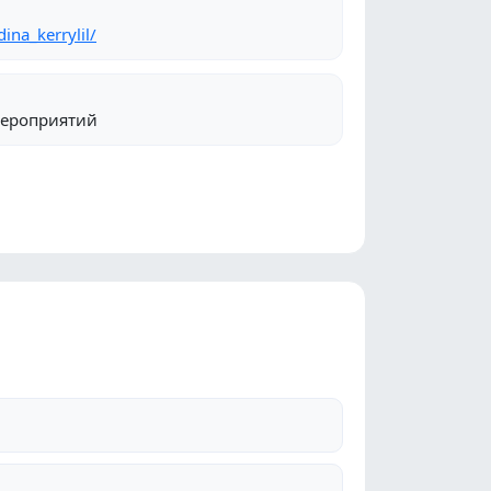
ina_kerrylil/
мероприятий