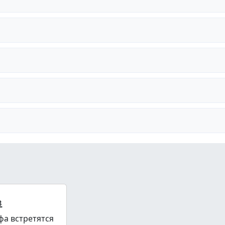
в
фа встретятся