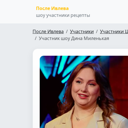
После Ивлева
шоу участники рецепты
После Ивлева
Участники
Участники 
Участник шоу Дина Миленькая