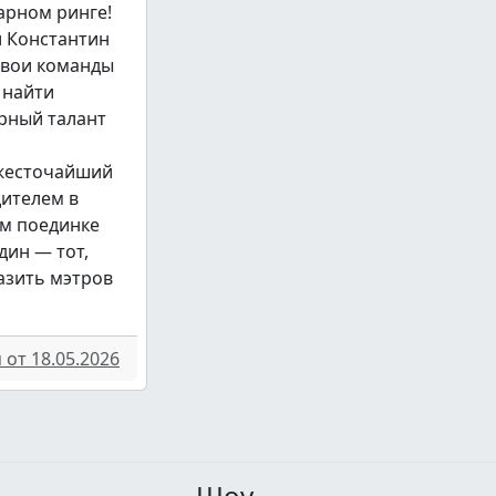
арном ринге!
и Константин
свои команды
 найти
рный талант
 жесточайший
дителем в
м поединке
дин — тот,
азить мэтров
от 18.05.2026
Шоу