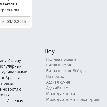
имается в
троенном...
от 03.12.2025
Шоу
Полная посадка
ину Ивлеву,
Битва шефов
 популярных
Битва шефов. Звёзды
их кулинарными
На ножах
знообразные
Адская кухня
а новые
Адский шеф
е новости о
Молодые ножи
тивах.
Молодые ножи. Новая кровь
е с Ивлевым!