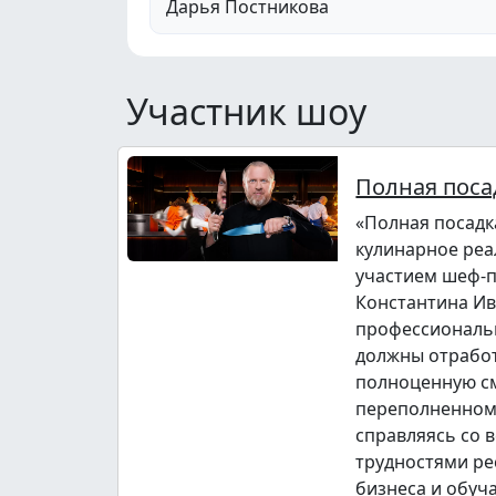
Дарья Постникова
Участник шоу
Полная поса
«Полная посадк
кулинарное реа
участием шеф-
Константина Ив
профессиональ
должны отрабо
полноценную с
переполненном
справляясь со 
трудностями ре
бизнеса и обуч