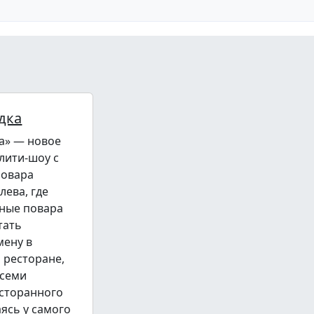
дка
а» — новое
лити-шоу с
повара
лева, где
ные повара
тать
мену в
 ресторане,
всеми
сторанного
аясь у самого