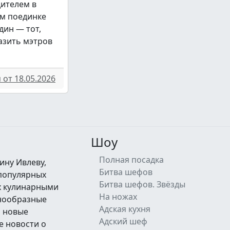
дителем в
м поединке
дин — тот,
азить мэтров
от 18.05.2026
Шоу
Полная посадка
ину Ивлеву,
Битва шефов
 популярных
Битва шефов. Звёзды
их кулинарными
На ножах
знообразные
Адская кухня
а новые
Адский шеф
е новости о