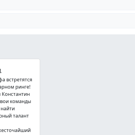
в
фа встретятся
арном ринге!
и Константин
свои команды
 найти
рный талант
 жесточайший