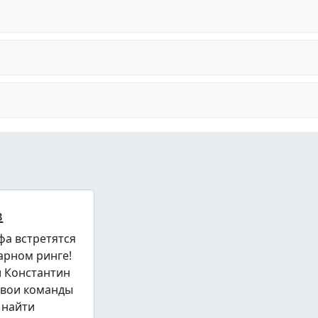
в
фа встретятся
арном ринге!
и Константин
свои команды
 найти