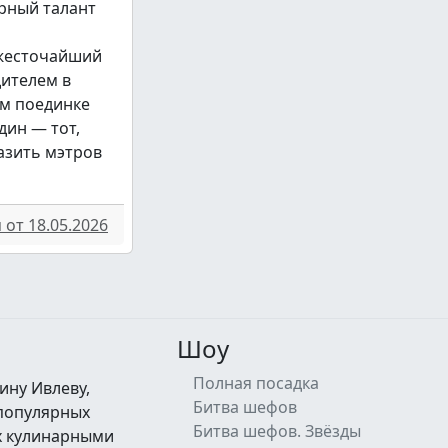
рный талант
 жесточайший
дителем в
м поединке
дин — тот,
азить мэтров
от 18.05.2026
Шоу
Полная посадка
ину Ивлеву,
Битва шефов
 популярных
Битва шефов. Звёзды
их кулинарными