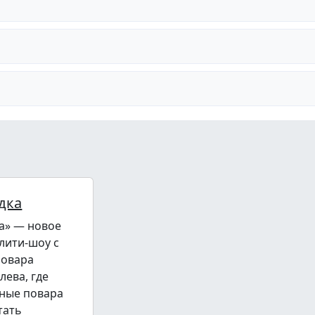
дка
а» — новое
лити-шоу с
повара
лева, где
ные повара
тать