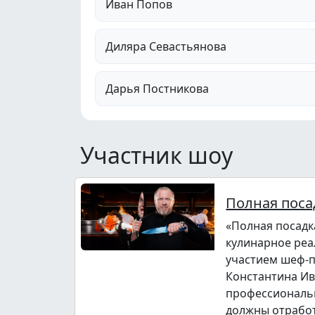
Иван Попов
Диляра Севастьянова
Дарья Постникова
Участник шоу
Полная поса
«Полная посадк
кулинарное реа
участием шеф-
Константина Ив
профессиональ
должны отрабо