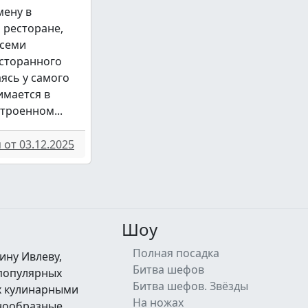
мену в
 ресторане,
всеми
сторанного
аясь у самого
имается в
троенном...
от 03.12.2025
Шоу
Полная посадка
ину Ивлеву,
Битва шефов
 популярных
Битва шефов. Звёзды
их кулинарными
На ножах
знообразные