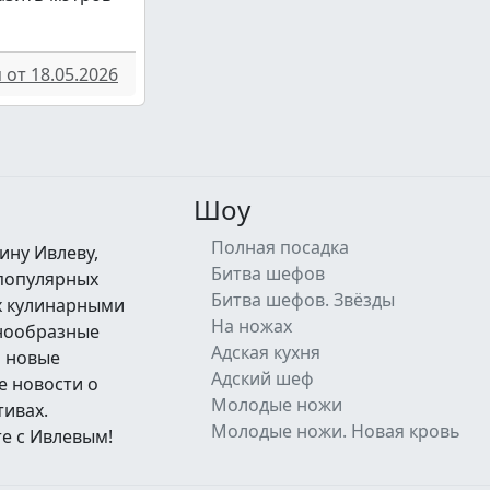
от 18.05.2026
Шоу
Полная посадка
ину Ивлеву,
Битва шефов
 популярных
Битва шефов. Звёзды
их кулинарными
На ножах
знообразные
Адская кухня
а новые
Адский шеф
е новости о
Молодые ножи
тивах.
Молодые ножи. Новая кровь
е с Ивлевым!