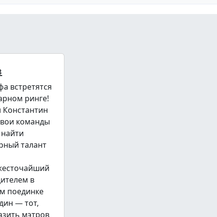
в
фа встретятся
арном ринге!
и Константин
свои команды
 найти
рный талант
 жесточайший
дителем в
м поединке
дин — тот,
азить мэтров