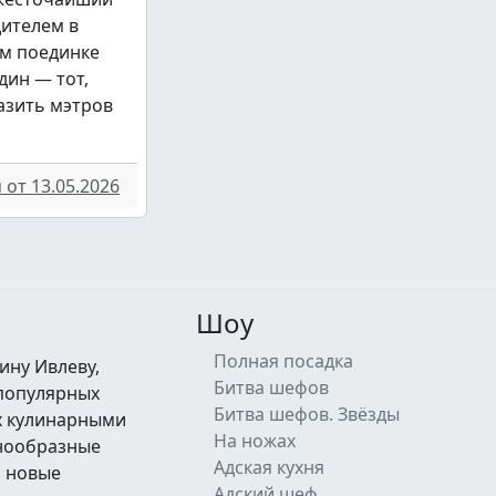
дителем в
м поединке
дин — тот,
азить мэтров
от 13.05.2026
Шоу
Полная посадка
ину Ивлеву,
Битва шефов
 популярных
Битва шефов. Звёзды
их кулинарными
На ножах
знообразные
Адская кухня
а новые
Адский шеф