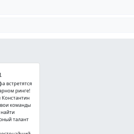
в
фа встретятся
арном ринге!
и Константин
свои команды
 найти
рный талант
 жесточайший