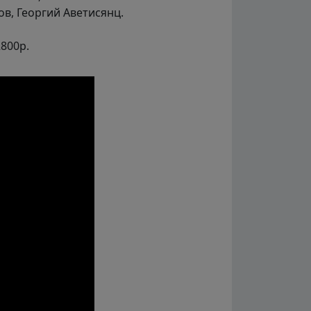
ов, Георгий Аветисянц.
800р.