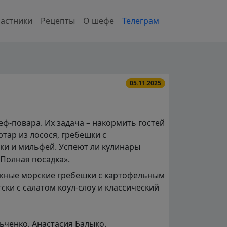
астники
Рецепты
О шефе
Телеграм
05.11.2025
ф-повара. Их задача – накормить гостей
ртар из лосося, гребешки с
ки и мильфей. Успеют ли кулинары
Полная посадка».
нежные морские гребешки с картофельным
ки с салатом коул-слоу и классический
ьченко, Анастасия Балыко.