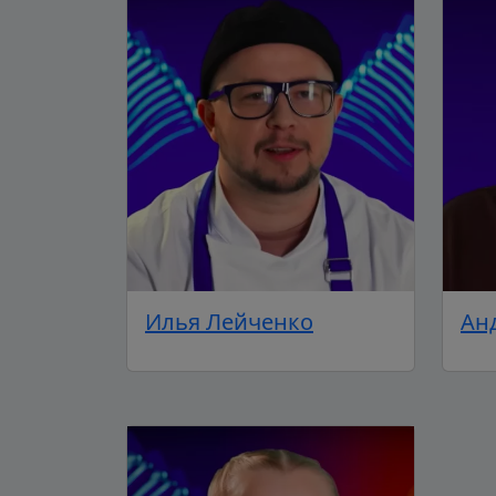
Илья Лейченко
Ан