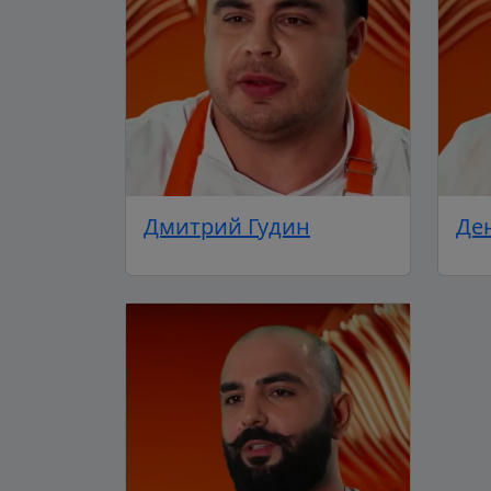
Дмитрий Гудин
Де