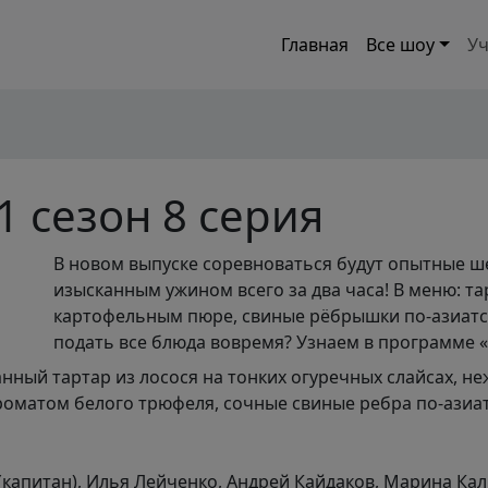
Главная
Все шоу
Уч
1 сезон 8 серия
В новом выпуске соревноваться будут опытные ше
изысканным ужином всего за два часа! В меню: та
картофельным пюре, свиные рёбрышки по-азиатс
подать все блюда вовремя? Узнаем в программе «
анный тартар из лосося на тонких огуречных слайсах, 
оматом белого трюфеля, сочные свиные ребра по-азиатс
капитан), Илья Лейченко, Андрей Кайдаков, Марина Кал