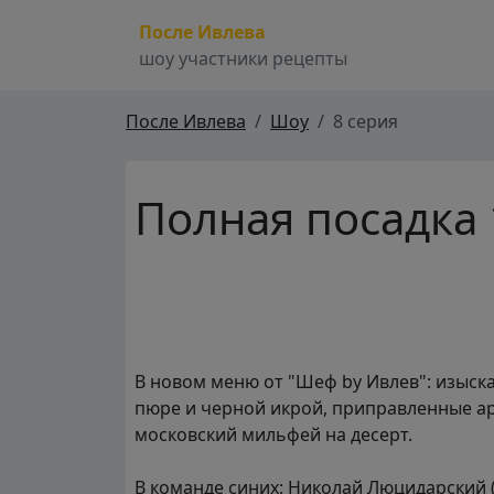
После Ивлева
шоу участники рецепты
После Ивлева
Шоу
8 серия
Полная посадка 
В новом меню от "Шеф by Ивлев": изыск
пюре и черной икрой, приправленные ар
московский мильфей на десерт.
В команде синих: Николай Люцидарский (