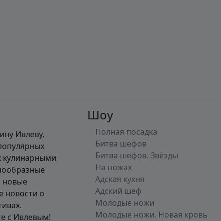
Шоу
Полная посадка
ину Ивлеву,
Битва шефов
 популярных
Битва шефов. Звёзды
их кулинарными
На ножах
знообразные
Адская кухня
а новые
Адский шеф
е новости о
Молодые ножи
тивах.
Молодые ножи. Новая кровь
е с Ивлевым!