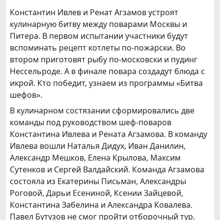
Константин Ивлев и Ренат Агзамов устроят
кулинарную битву между поварами Москвы и
Питера. В первом испытании участники будут
вспоминать рецепт котлеты по-пожарски. Во
втором приготовят рыбу по-московски и пудинг
Нессельроде. А в финале повара создадут блюда с
икрой. Кто победит, узнаем из программы «Битва
шефов».
В кулинарном состязании сформировались две
команды под руководством шеф-поваров
Константина Ивлева и Рената Агзамова. В команду
Ивлева вошли Наталья Дидух, Иван Данилин,
Александр Мешков, Елена Крылова, Максим
Сутенков и Сергей Валдайский. Команда Агзамова
состояла из Екатерины Письман, Александры
Роговой, Дарьи Есениной, Ксении Зайцевой,
Константина Забелина и Александра Ковалева.
Павел Бутузов не смог пройти отборочный тур.