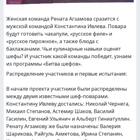
Женская команда Рената Агзамова сразится с
мужской командой Константина Ивлева. Повара
будут готовить чакапули, «русское филе» и
«русское пирожное», а также блюда с
баклажанами. Чьи кулинарные навыки оценят
шефы? И участник какой команды победит, узнаем
из программы «Битва шефов».
Распределение участников и первые испытания:
В начале проекта участники были распределены
между двумя известными шеф-поварами.
Константину Ивлеву достались: Николай Чернега,
Михаил Степанов, Астемир Шаков, Василий
Гасилин, Евгений Ульянич и Альберт Гиниатуллин.
Ренату Агзамову же были назначены: Валерия
Шарикова, Райгуль Ахметова, Ирина Степанян,