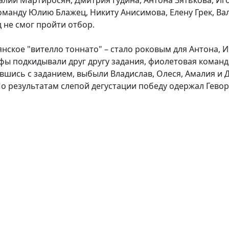
оманду Юлию Блажец, Никиту Анисимова, Елену Грек, Ва
 не смог пройти отбор.
нское "вителло тоннато" – стало роковым для Антона, 
ефы подкидывали друг другу задания, фиолетовая команд
вшись с заданием, выбыли Владислав, Олеся, Амалия и 
о результатам слепой дегустации победу одержал Гевор