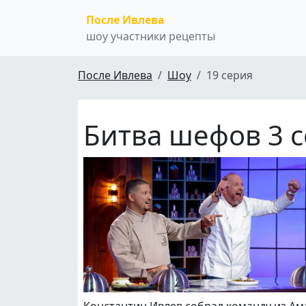
После Ивлева
шоу участники рецепты
После Ивлева
Шоу
19 серия
Битва шефов 3 с
Константин Ивлев собрал команду из Ам