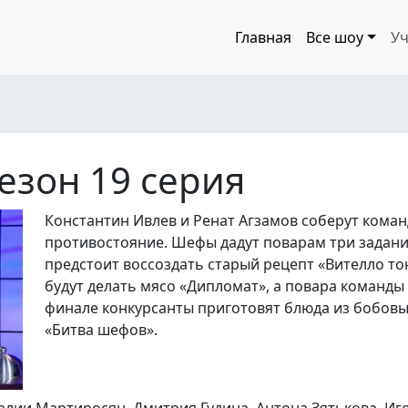
Главная
Все шоу
Уч
езон 19 серия
Константин Ивлев и Ренат Агзамов соберут коман
противостояние. Шефы дадут поварам три задани
предстоит воссоздать старый рецепт «Вителло то
будут делать мясо «Дипломат», а повара команды 
финале конкурсанты приготовят блюда из бобовых
«Битва шефов».
алии Мартиросян, Дмитрия Гудина, Антона Зятькова, Иг