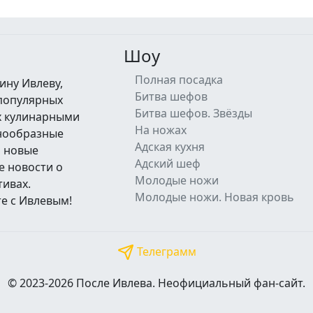
Шоу
Полная посадка
ину Ивлеву,
Битва шефов
 популярных
Битва шефов. Звёзды
их кулинарными
На ножах
знообразные
Адская кухня
а новые
Адский шеф
е новости о
Молодые ножи
тивах.
Молодые ножи. Новая кровь
е с Ивлевым!
Телеграмм
© 2023-2026 После Ивлева. Неофициальный фан-сайт.