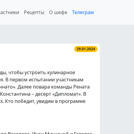
астники
Рецепты
О шефе
Телеграм
29.01.2024
ды, чтобы устроить кулинарное
я. В первом испытании участникам
ннато». Далее повара команды Рената
Константина – десерт «Дипломат». В
. Кто победит, увидим в программе
оря Веселова, Инги Мишиной и Геворга