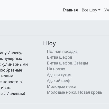
Главная
Все шоу
Уч
Шоу
Полная посадка
ину Ивлеву,
Битва шефов
 популярных
Битва шефов. Звёзды
их кулинарными
На ножах
знообразные
Адская кухня
а новые
Адский шеф
е новости о
Молодые ножи
тивах.
Молодые ножи. Новая кровь
е с Ивлевым!