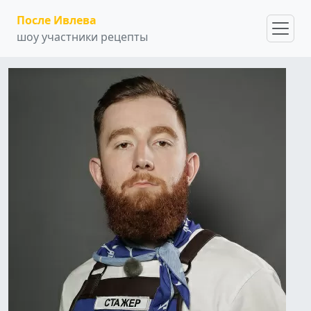
После Ивлева
шоу участники рецепты