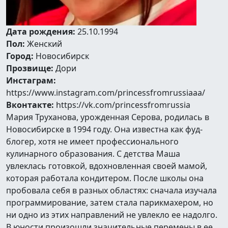
Дата рождения:
25.10.1994
Пол:
Женский
Город:
Новосибирск
Прозвище:
Дори
Инстаграм:
https://www.instagram.com/princessfromrussiaaa/
Вконтакте:
https://vk.com/princessfromrussia
Мария Труханова, урожденная Серова, родилась в
Новосибирске в 1994 году. Она известна как фуд-
блогер, хотя не имеет профессионального
кулинарного образования. С детства Маша
увлеклась готовкой, вдохновленная своей мамой,
которая работала кондитером. После школы она
пробовала себя в разных областях: сначала изучала
программирование, затем стала парикмахером, но
ни одно из этих направлений не увлекло ее надолго.
В юности произошли значительные перемены в ее