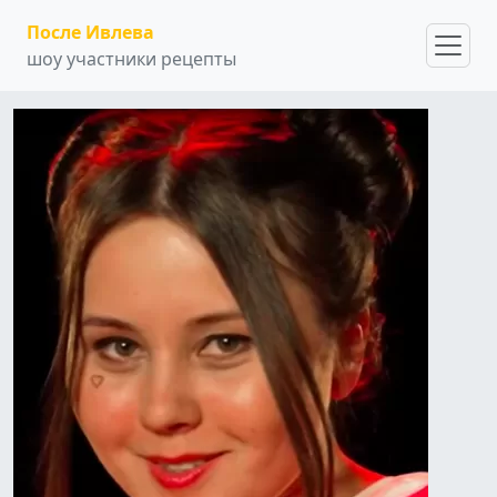
После Ивлева
шоу участники рецепты