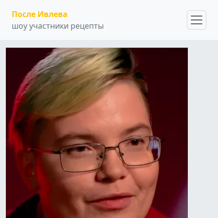
После Ивлева
шоу участники рецепты