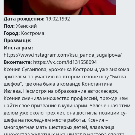
Дата рождения:
19.02.1992
Пол:
Женский
Город:
Кострома
Прозвище:
Инстаграм:
https://www.instagram.com/ksu_panda_sugaipova/
Вконтакте:
https://vk.com/id131558094
Ксения Сугаипова, уроженка Костромы, уже знакома
зрителям по участию во втором сезоне шоу "Битва
шефов", где она была в команде Константина
Ивлева. Несмотря на образование автослесаря,
Ксения сменила множество профессий, прежде чем
найти свое призвание в кулинарии. Увлеченная этим
делом уже около трех лет, она достигла позиции су-
шефа на последнем месте работы. Ксения –
многодетная мать шестерых детей, владелица
множества животных и кандидат в мастера спорта