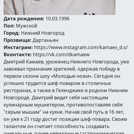
Дата рождения:
10.03.1996
Пол:
Мужской
Город:
Нижний Новгород
Прозвище:
Дартаньян
Инстаграм:
https://www.instagram.com/kamaev_d.s/
Вконтакте:
https://vk.com/dkamaew
Дмитрий Камаев, уроженец Нижнего Новгорода, уже
завоевал признание зрителей, одержав победу в
первом сезоне шоу «Молодые ножи». Сегодня он
успешно трудится шеф-поваром в столичных
ресторанах, а также в Геленджике и родном Нижнем
Новгороде. Дмитрий видит себя настоящим
кулинарным мушкетером, противопоставляя себя
"серым мышам" на кухне. Начав свой путь в 16 лет,
он уже к 21 году достиг позиции шеф-повара. Своим
талантом он считает способность создавать
уникальные, ранее невиданные гастрономические