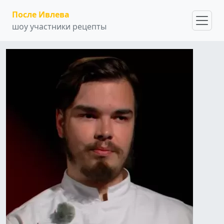
После Ивлева
шоу участники рецепты