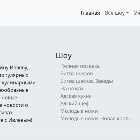
Главная
Все шоу
Уч
Шоу
Полная посадка
ину Ивлеву,
Битва шефов
 популярных
Битва шефов. Звёзды
их кулинарными
На ножах
знообразные
Адская кухня
а новые
Адский шеф
е новости о
Молодые ножи
тивах.
Молодые ножи. Новая кровь
е с Ивлевым!