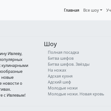
Главная
Все шоу
Уч
Шоу
Полная посадка
ину Ивлеву,
Битва шефов
 популярных
Битва шефов. Звёзды
их кулинарными
На ножах
знообразные
Адская кухня
а новые
Адский шеф
е новости о
Молодые ножи
тивах.
Молодые ножи. Новая кровь
е с Ивлевым!