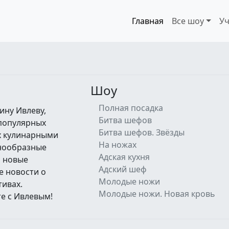
Главная
Все шоу
Уч
Шоу
Полная посадка
ину Ивлеву,
Битва шефов
 популярных
Битва шефов. Звёзды
их кулинарными
На ножах
знообразные
Адская кухня
а новые
Адский шеф
е новости о
Молодые ножи
тивах.
Молодые ножи. Новая кровь
е с Ивлевым!